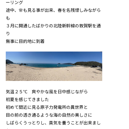
ーリング
途中、🌸も見る事が出来、春を名残惜しみながら
ニュース
も
３月に開通したばかりの北陸新幹線の敦賀駅を通
お問い合わせ
り
無事に目的地に到着
製品検索
気温２５℃ 爽やかな風を日中感じながら
初夏を感じてきました
初めて間近に見る原子力発電所の異世界と
目の前の透き通るような海の自然の美しさに
しばらくうっとりし、英気を養うことが出来まし