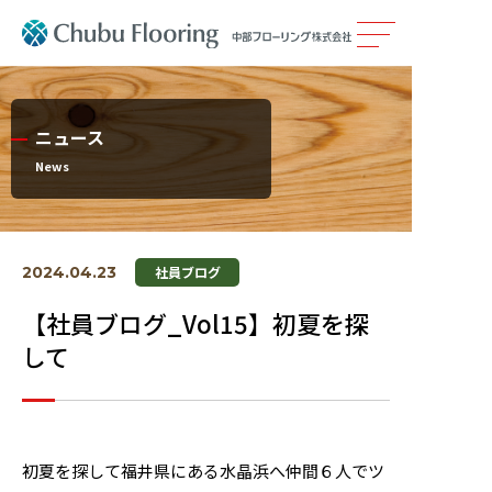
製品情報
ニュース
カタログ
News
施工事例
2024.04.23
社員ブログ
メンテナンス
【社員ブログ_Vol15】初夏を探
して
会社案内
採用情報
初夏を探して福井県にある水晶浜へ仲間６人でツ
サステナビリティ