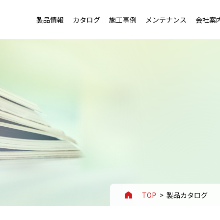
製品情報
カタログ
施工事例
メンテナンス
会社案
トップ
トップ
老健施設・幼稚園用フローリング
会社概要・沿革
用フローリング
セージ
店舗・ホテル用フローリング
事業案内
ローリング
ートアイデンティティ
スポーツ施設用フローリング
拠点一覧
TOP
製品カタログ