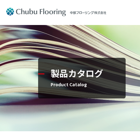
製品情報
会社案内
製品情報
会社案内
Product
Company Information
製品カタログ
文教施設
社長メッ
Product Catalog
住宅用フ
コーポレ