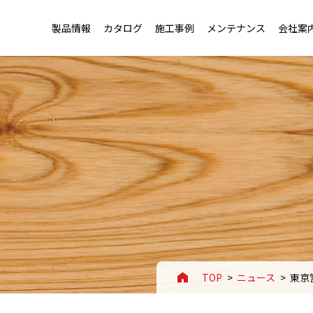
製品情報
カタログ
施工事例
メンテナンス
会社案
トップ
トップ
老健施設・幼稚園用フローリング
会社概要・沿革
用フローリング
セージ
店舗・ホテル用フローリング
事業案内
ローリング
ートアイデンティティ
スポーツ施設用フローリング
拠点一覧
TOP
ニュース
東京