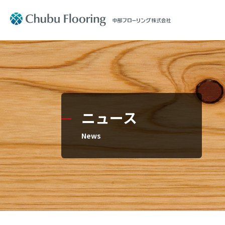
製品情報
会社案内
製品情報
会社案内
Product
Company Information
ニュース
文教施設
社長メッ
News
住宅用フ
コーポレ