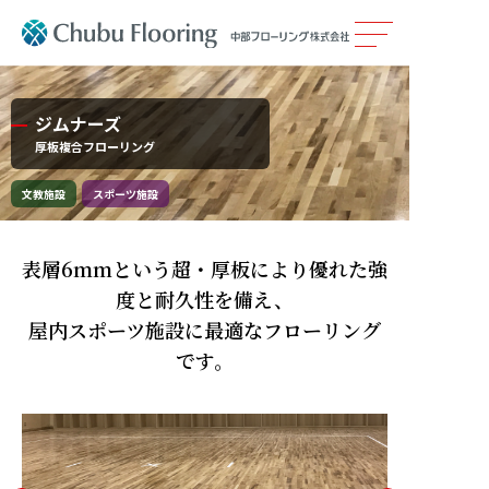
製品情報
ジムナーズ
厚板複合フローリング
カタログ
文教施設
スポーツ施設
施工事例
表層6mmという超・厚板により優れた強
メンテナンス
度と耐久性を備え、
屋内スポーツ施設に最適なフローリング
会社案内
です。
採用情報
サステナビリティ