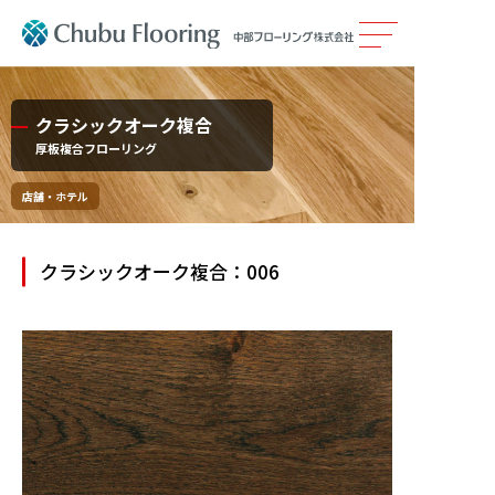
製品情報
クラシックオーク複合
厚板複合フローリング
カタログ
店舗・ホテル
施工事例
クラシックオーク複合：006
メンテナンス
会社案内
採用情報
サステナビリティ