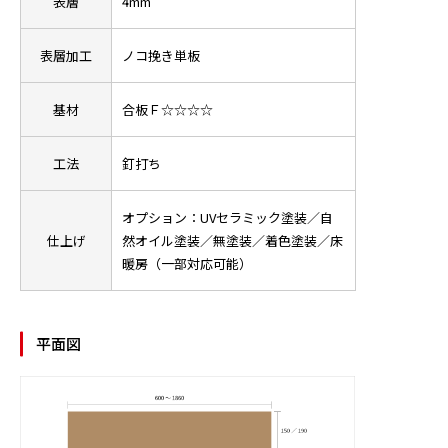
表層
4mm
表層加工
ノコ挽き単板
基材
合板Ｆ☆☆☆☆
工法
釘打ち
オプション：UVセラミック塗装／自
仕上げ
然オイル塗装／無塗装／着色塗装／床
暖房（一部対応可能）
平面図