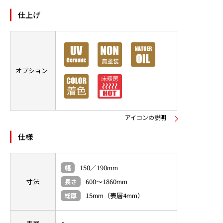
仕上げ
オプション
アイコンの説明
仕様
150／190mm
幅
寸法
600～1860mm
長さ
15mm（表層4mm）
総厚