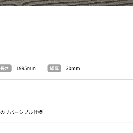
1995mm
30mm
長さ
総厚
柄のリバーシブル仕様