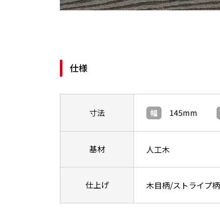
仕様
寸法
145mm
幅
基材
人工木
仕上げ
木目柄/ストライプ