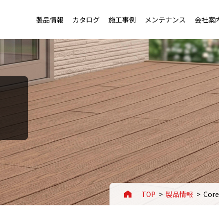
製品情報
カタログ
施工事例
メンテナンス
会社案
トップ
トップ
老健施設・幼稚園用フローリング
会社概要・沿革
）
用フローリング
セージ
店舗・ホテル用フローリング
事業案内
ローリング
ートアイデンティティ
スポーツ施設用フローリング
拠点一覧
TOP
製品情報
Co