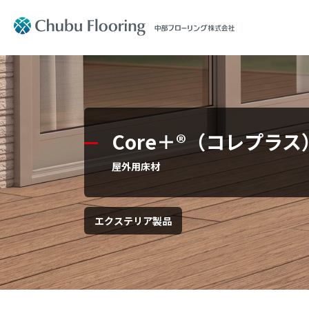
製品情報
会社案内
製品情報
会社案内
Product
Company Information
Core＋®（コレプラス
文教施設
社長メッ
屋外用床材
住宅用フ
コーポレ
エクステリア製品