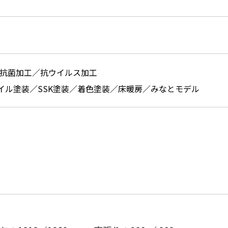
／抗菌加工／抗ウイルス加工
イル塗装／SSK塗装／着色塗装／床暖房／みなとモデル