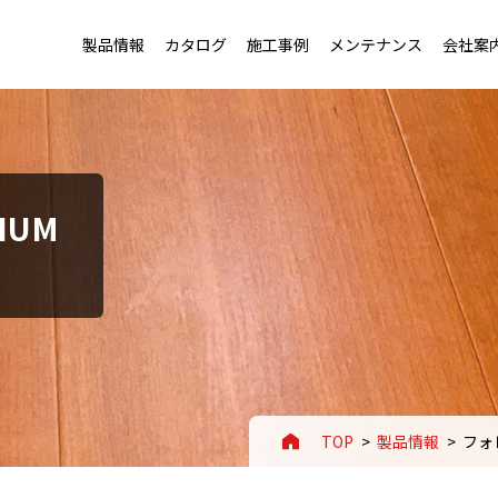
製品情報
カタログ
施工事例
メンテナンス
会社案
トップ
トップ
老健施設・幼稚園用フローリング
会社概要・沿革
IUM
用フローリング
セージ
店舗・ホテル用フローリング
事業案内
ローリング
ートアイデンティティ
スポーツ施設用フローリング
拠点一覧
TOP
製品情報
フォ