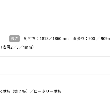
釘打ち：1818／1860mm 直張り：900 ／ 909
長さ
m（表層2／3／4mm）
ス単板（突き板）／ロータリー単板