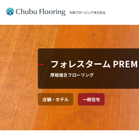
製品情報
会社案内
製品情報
会社案内
Product
Company Information
フォレスターム PREM
文教施設
社長メッ
厚板複合フローリング
住宅用フ
コーポレ
店舗・ホテル
一般住宅