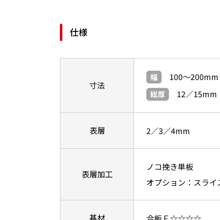
仕様
100～200mm
幅
寸法
12／15m
総厚
表層
2／3／4mm
ノコ挽き単板
表層加工
オプション：スライ
基材
合板Ｆ☆☆☆☆