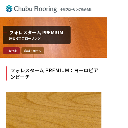
製品情報
フォレスターム PREMIUM
厚板複合フローリング
カタログ
一般住宅
店舗・ホテル
施工事例
フォレスターム PREMIUM：ヨーロピア
メンテナンス
ンビーチ
会社案内
採用情報
サステナビリティ