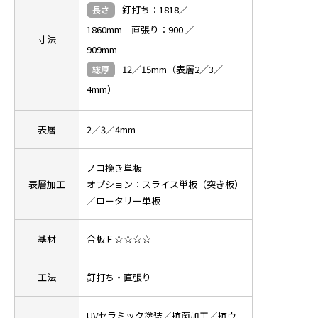
釘打ち：1818／
長さ
1860mm 直張り：900 ／
寸法
909mm
12／15mm（表層2／3／
総厚
4mm）
表層
2／3／4mm
ノコ挽き単板
表層加工
オプション：スライス単板（突き板）
／ロータリー単板
基材
合板Ｆ☆☆☆☆
工法
釘打ち・直張り
UVセラミック塗装／抗菌加工／抗ウ