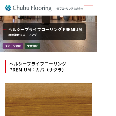
製品情報
ヘルシープライフローリング PREMIUM
厚板複合フローリング
カタログ
スポーツ施設
文教施設
施工事例
ヘルシープライフローリング
メンテナンス
PREMIUM：カバ（サクラ）
会社案内
採用情報
サステナビリティ