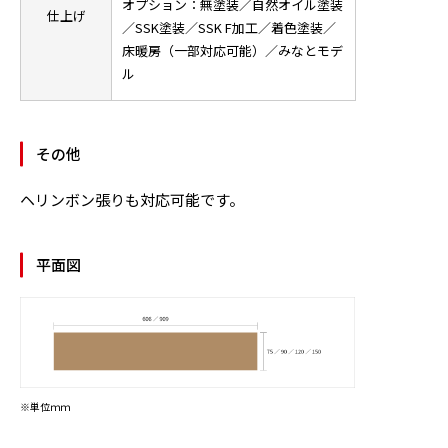
オプション：無塗装／自然オイル塗装
仕上げ
／SSK塗装／SSK F加工／着色塗装／
床暖房（一部対応可能）／みなとモデ
ル
その他
ヘリンボン張りも対応可能です。
平面図
※単位ｍｍ