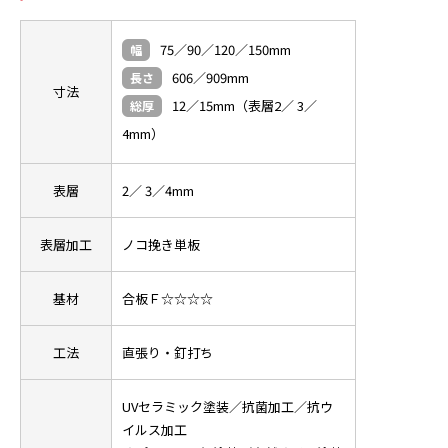
75／90／120／150mm
幅
606／909mm
長さ
寸法
12／15mm（表層2／ 3／
総厚
4mm）
表層
2／ 3／4mm
表層加工
ノコ挽き単板
基材
合板Ｆ☆☆☆☆
工法
直張り・釘打ち
UVセラミック塗装／抗菌加工／抗ウ
イルス加工