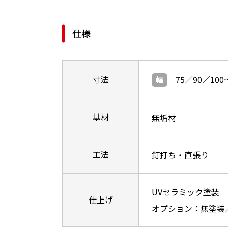
仕様
寸法
75／90／100
幅
基材
無垢材
工法
釘打ち・直張り
UVセラミック塗装
仕上げ
オプション：無塗装