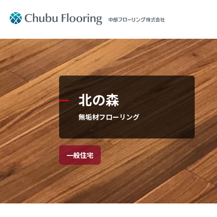
製品情報
会社案内
製品情報
会社案内
Product
Company Information
北の森
文教施設
社長メッ
無垢材フローリング
住宅用フ
コーポレ
一般住宅