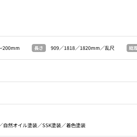
～200mm
909／1818／1820mm／乱尺
長さ
総
／自然オイル塗装／SSK塗装／着色塗装