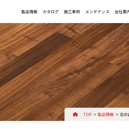
製品情報
カタログ
施工事例
メンテナンス
会社案
トップ
トップ
老健施設・幼稚園用フローリング
会社概要・沿革
用フローリング
セージ
店舗・ホテル用フローリング
事業案内
ローリング
ートアイデンティティ
スポーツ施設用フローリング
拠点一覧
TOP
製品情報
北の