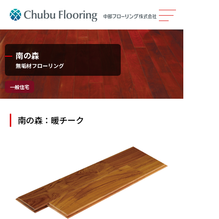
製品情報
南の森
無垢材フローリング
カタログ
一般住宅
施工事例
南の森：暖チーク
メンテナンス
会社案内
採用情報
サステナビリティ