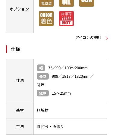
オプション
アイコンの説明
仕様
75／90／100～200mm
幅
909／1818／1820mm／
長さ
寸法
乱尺
15～25mm
総厚
基材
無垢材
工法
釘打ち・直張り