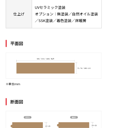
UVセラミック塗装
仕上げ
オプション：無塗装／自然オイル塗装
／SSK塗装／着色塗装／床暖房
平面図
※単位ｍｍ
断面図