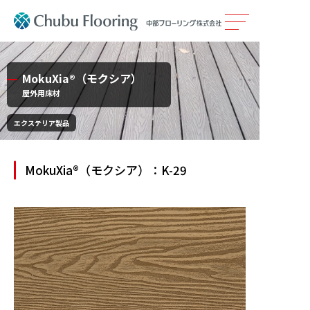
製品情報
MokuXia®（モクシア）
屋外用床材
カタログ
エクステリア製品
施工事例
MokuXia®（モクシア）：K-29
メンテナンス
会社案内
採用情報
サステナビリティ