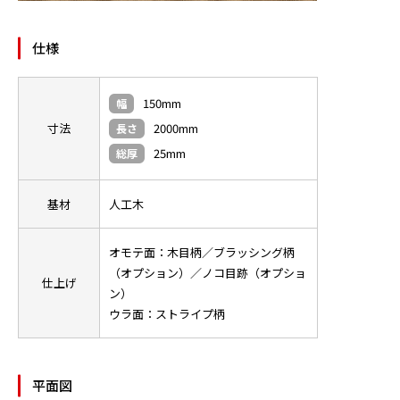
ニュース
仕様
お問い合わせ
150mm
幅
寸法
2000mm
長さ
25mm
総厚
製品検索
基材
人工木
オモテ面：木目柄／ブラッシング柄
（オプション）／ノコ目跡（オプショ
仕上げ
ン）
ウラ面：ストライプ柄
平面図