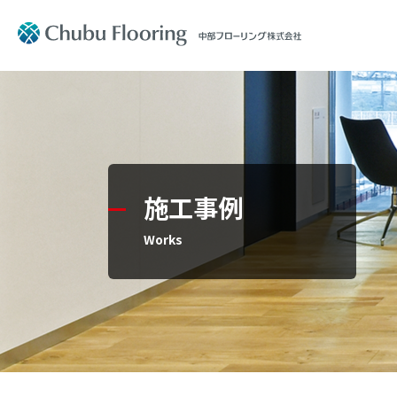
製品情報
会社案内
製品情報
会社案内
Product
Company Information
施工事例
文教施設
社長メッ
Works
住宅用フ
コーポレ