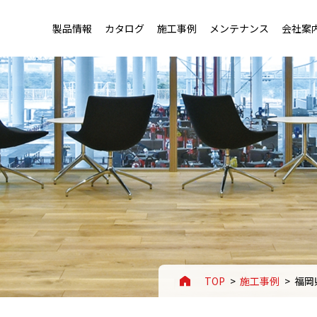
製品情報
カタログ
施工事例
メンテナンス
会社案
トップ
トップ
老健施設・幼稚園用フローリング
会社概要・沿革
用フローリング
セージ
店舗・ホテル用フローリング
事業案内
ローリング
ートアイデンティティ
スポーツ施設用フローリング
拠点一覧
TOP
施工事例
福岡