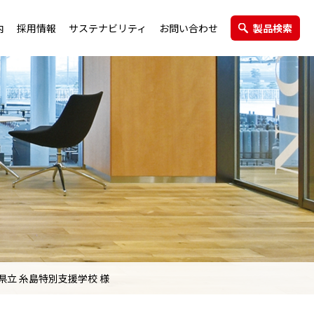
内
採用情報
サステナビリティ
お問い合わせ
製品検索
エクステリア製品
グループ会社
県立 糸島特別支援学校 様