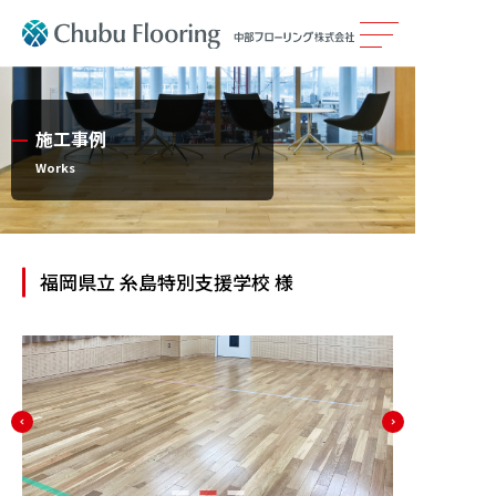
製品情報
施工事例
カタログ
Works
施工事例
福岡県立 糸島特別支援学校 様
メンテナンス
会社案内
採用情報
サステナビリティ