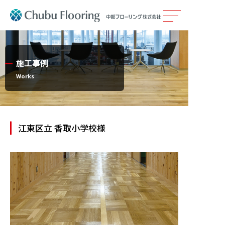
製品情報
施工事例
カタログ
Works
施工事例
江東区立 香取小学校様
メンテナンス
会社案内
採用情報
サステナビリティ