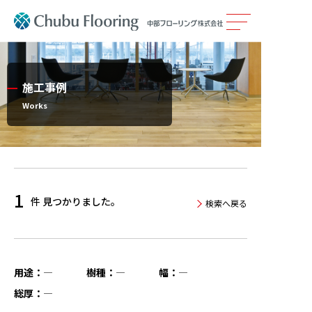
製品情報
施工事例
カタログ
Works
施工事例
メンテナンス
1
件 見つかりました。
検索へ戻る
会社案内
採用情報
用途：
―
樹種：
―
幅：
―
総厚：
―
サステナビリティ