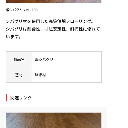
暖シバグリ：KU-103
ニュース
シバグリ材を使用した高級無垢フローリング。
お問い合わせ
シバグリは耐食性、寸法安定性、耐朽性に優れて
います。
製品検索
商品名
暖シバグリ
基材
無垢材
関連リンク