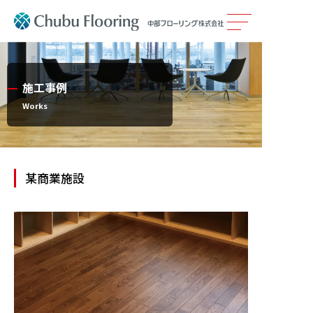
製品情報
施工事例
カタログ
Works
施工事例
某商業施設
メンテナンス
会社案内
採用情報
サステナビリティ