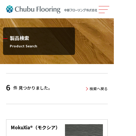
製品情報
製品検索
カタログ
Product Search
施工事例
メンテナンス
6
件 見つかりました。
検索へ戻る
会社案内
採用情報
MokuXia®（モクシア）
サステナビリティ