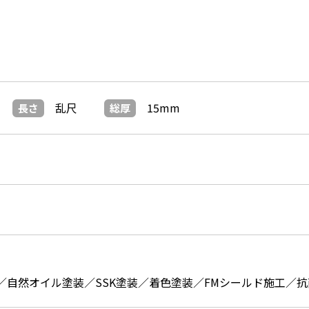
乱尺
15mm
長さ
総厚
／自然オイル塗装／SSK塗装／着色塗装／FMシールド施工／