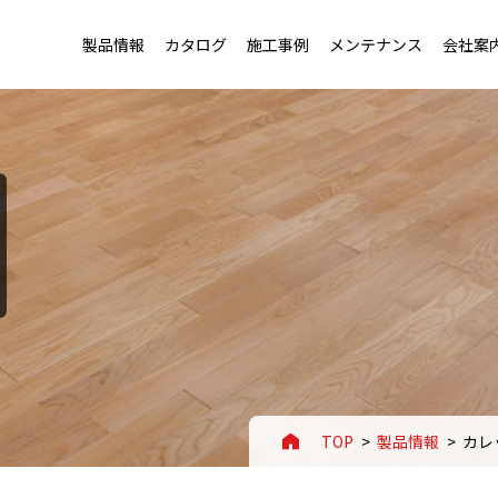
製品情報
カタログ
施工事例
メンテナンス
会社案
トップ
トップ
老健施設・幼稚園用フローリング
会社概要・沿革
用フローリング
セージ
店舗・ホテル用フローリング
事業案内
ローリング
ートアイデンティティ
スポーツ施設用フローリング
拠点一覧
TOP
製品情報
カレ