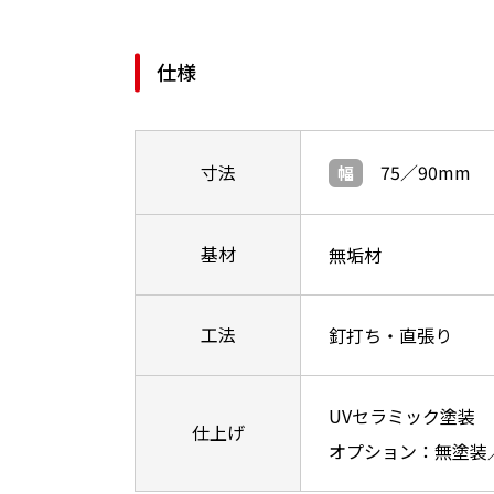
仕様
寸法
75／90mm
幅
基材
無垢材
工法
釘打ち・直張り
UVセラミック塗装
仕上げ
オプション：無塗装