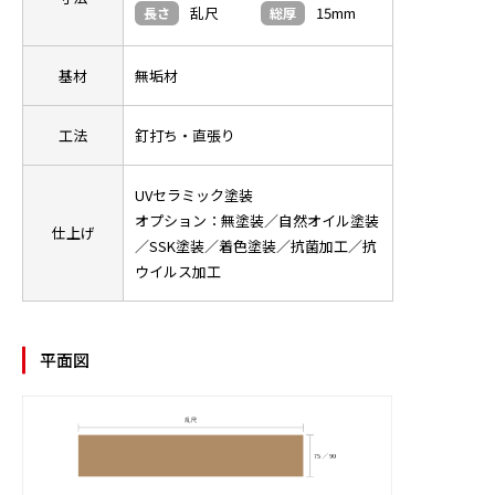
乱尺
15mm
長さ
総厚
基材
無垢材
工法
釘打ち・直張り
UVセラミック塗装
オプション：無塗装／自然オイル塗装
仕上げ
／SSK塗装／着色塗装／抗菌加工／抗
ウイルス加工
平面図