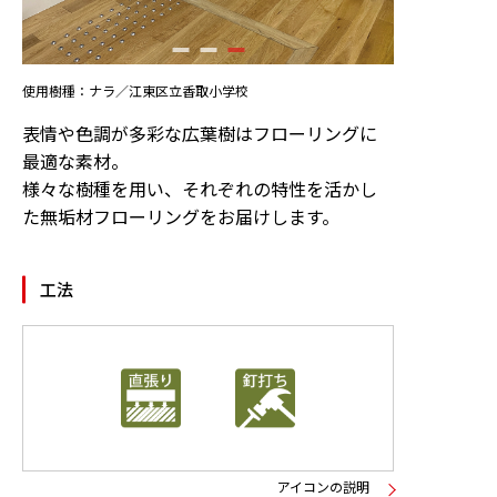
ニュース
使用樹種：ナラ／江東区立香取小学校
お問い合わせ
表情や色調が多彩な広葉樹はフローリングに
最適な素材。
様々な樹種を用い、それぞれの特性を活かし
製品検索
た無垢材フローリングをお届けします。
工法
アイコンの説明