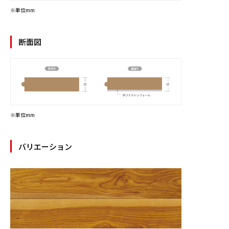
※単位mm
断面図
※単位mm
バリエーション