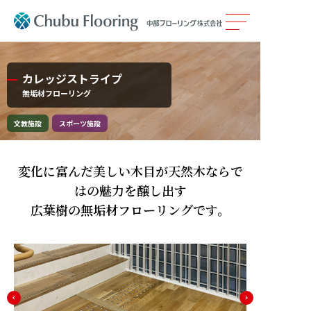
製品情報
カレッジストライプ
無垢材フローリング
カタログ
文教施設
スポーツ施設
施工事例
変化に富んだ美しい木目が天然木ならで
メンテナンス
はの魅力を醸し出す
広葉樹の無垢材フローリングです。
会社案内
採用情報
サステナビリティ