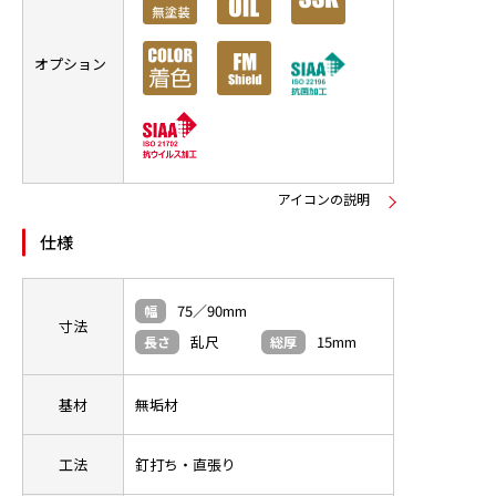
オプション
アイコンの説明
仕様
75／90mm
幅
寸法
乱尺
15mm
長さ
総厚
基材
無垢材
工法
釘打ち・直張り