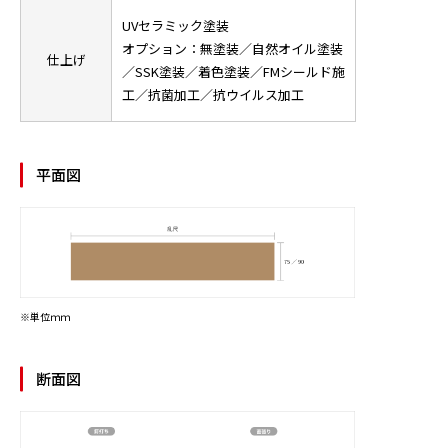
UVセラミック塗装
オプション：無塗装／自然オイル塗装
仕上げ
／SSK塗装／着色塗装／FMシールド施
工／抗菌加工／抗ウイルス加工
平面図
※単位ｍｍ
断面図