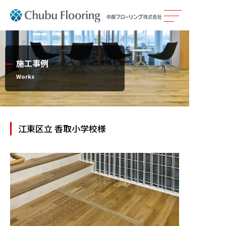
製品情報
施工事例
カタログ
Works
施工事例
江東区立 香取小学校様
メンテナンス
会社案内
採用情報
サステナビリティ